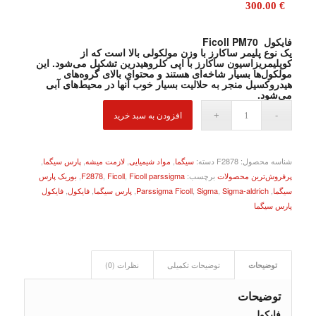
اصلی
300.00
€
416.00 €
بود.
فایکول Ficoll PM70
قیمت
یک نوع پلیمر ساکارز با وزن مولکولی بالا است که از
فعلی
کوپلیمریزاسیون ساکارز با اپی کلروهیدرین تشکیل می‌شود. این
مولکول‌ها بسیار شاخه‌ای هستند و محتوای بالای گروه‌های
300.00 €
هیدروکسیل منجر به حلالیت بسیار خوب آنها در محیط‌های آبی
می‌شود.
است.
افزودن به سبد خرید
شناسه محصول:
F2878
دسته:
سیگما
,
مواد شیمیایی
,
لازمت میشه
,
پارس سیگما
,
پرفروش‌ترین محصولات
برچسب:
Ficoll parssigma
,
Ficoll
,
F2878
,
بوریک پارس
سیگما
,
Sigma-aldrich
,
Sigma
,
Parssigma Ficoll
,
پارس سیگما
,
فایکول
,
فایکول
پارس سیگما
توضیحات
توضیحات تکمیلی
نظرات (0)
توضیحات
فایکول