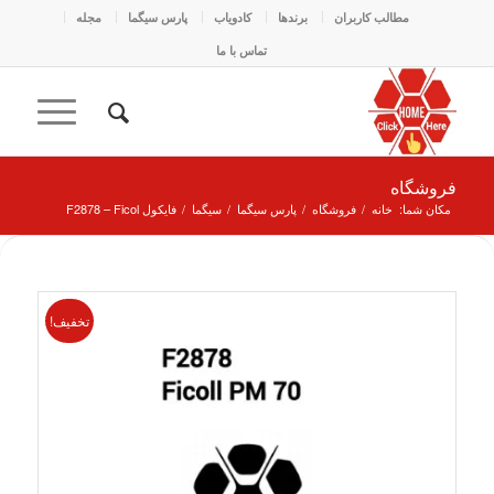
مطالب کاربران
برندها
کادو‌یاب
پارس سیگما
مجله
تماس با ما
فروشگاه
مکان شما:
خانه
/
فروشگاه
/
پارس سیگما
/
سیگما
/
فایکول F2878 – Ficol
تخفیف!