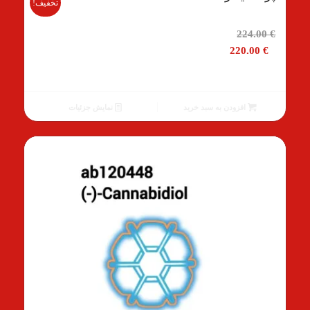
تخفیف!
قیمت
224.00
€
اصلی
220.00
€
224.00 €
بود.
قیمت
فعلی
افزودن به سبد خرید
نمایش جزئیات
220.00 €
است.