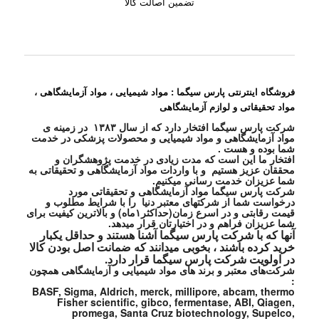
تضمین اصالت کالا
فروشگاه اینترنتی پارس سیگما : مواد شیمیایی ، مواد آزمایشگاهی ،
مواد تحقیقاتی و لوازم آزمایشگاهی
شرکت پارس سیگما افتخار دارد که از سال ۱۳۸۳ در زمینه ی
مواد آزمایشگاهی و مواد شیمیایی و محصولات پزشکی در خدمت
شما بوده و هست .
افتخار ما این است که مدت زیادی در خدمت پژوهشگران و
محققان عزیز هستیم و با واردات مواد آزمایشگاهی و تحقیقاتی به
شما عزیزان خدمت رسانی میکنیم.
شرکت پارس سیگما مواد آزمایشگاهی و تحقیقاتی مورد
درخواست شما از شرکتهای معتبر دنیا را با شرایط مطلوب و
قیمت رقابتی و در اسرع زمان(حداکثر۱ماه) و بالاترین کیفیت برای
شما عزیزان فراهم و در اختیارتان قرار میدهد.
آنها که با شرکت پارس سیگما آشنا هستند و حداقل یکبار
خرید کرده باشند ، بخوبی میدانند که ضمانت اصل بودن کالا
در اولویت شرکت پارس سیگما قرار دارد.
شرکت‌های معتبر و برند های مواد شیمیایی و آزمایشگاهی همچون
:
BASF, Sigma, Aldrich, merck, millipore, abcam, thermo
Fisher scientific, gibco, fermentase, ABI, Qiagen,
promega, Santa Cruz biotechnology, Supelco,