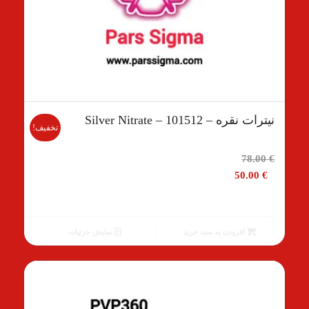
نیترات نقره – 101512 – Silver Nitrate
تخفیف!
قیمت
78.00
€
اصلی
50.00
€
78.00 €
بود.
قیمت
فعلی
افزودن به سبد خرید
نمایش جزئیات
50.00 €
است.