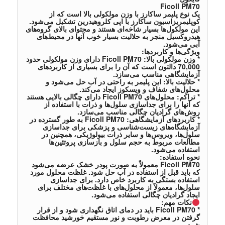
Ficoll PM70
یک نوع پلیمر ساکارز با وزن مولکولی بالا است که از
کوپلیمریزاسیون ساکارز با اپی کلروهیدرین تشکیل می‌شود.
این مولکول‌ها بسیار شاخه‌ای هستند و محتوای بالای گروه‌های
هیدروکسیل منجر به حلالیت بسیار خوب آنها در محیط‌های
آبی می‌شود.
ویژگی‌ها و کاربردها:
* وزن مولکولی بالا: Ficoll PM70 دارای وزن مولکولی حدود
70,000 دالتون است که آن را برای بسیاری از کاربردهای
آزمایشگاهی مناسب می‌سازد.
* حلالیت بالا: این پلیمر به راحتی در آب حل می‌شود و
محلول‌های شفاف و ویسکوز ایجاد می‌کند.
* تراکم: محلول‌های Ficoll PM70 دارای چگالی بالایی هستند
که آنها را برای جداسازی سلول‌ها و ذرات با استفاده از
روش‌های گرادیان چگالی مناسب می‌سازد.
* کاربردهای آزمایشگاهی: Ficoll PM70 به طور گسترده در
آزمایشگاه‌های زیست‌شناسی و پزشکی برای جداسازی
سلول‌ها، ویروس‌ها و سایر ذرات بیولوژیکی، همچنین در
مطالعات مربوط به حجم سلول و بازسازی پروتئین‌ها
استفاده می‌شود.
نحوه استفاده:
Ficoll PM70 معمولاً به صورت پودر خشک عرضه می‌شود
که باید قبل از استفاده در آب حل شود. غلظت محلول مورد
استفاده بستگی به کاربرد خاص دارد. برای جداسازی
سلول‌ها، معمولاً از محلول‌های با غلظت‌های مختلف برای
ایجاد گرادیان چگالی استفاده می‌شود.
نکات مهم:
* Ficoll PM70 باید در دمای اتاق نگهداری شود و از قرار
گرفتن در معرض رطوبت و نور مستقیم خورشید محافظت
شود.