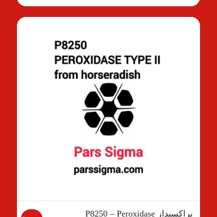
پراکسیداز P8250 – Peroxidase