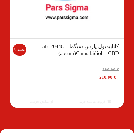
کانابیدیول پارس سیگما ab120448 –
تخفیف!
(abcam)Cannabidiol – CBD
قیمت
280.00
€
اصلی
210.00
€
280.00 €
بود.
قیمت
فعلی
افزودن به سبد خرید
نمایش جزئیات
210.00 €
است.