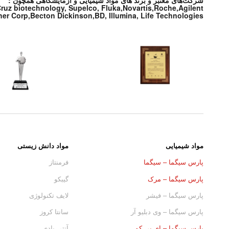
شرکت‌های معتبر و برند های مواد شیمیایی و آزمایشگاهی همچون :
 Cruz biotechnology, Supelco, Fluka,Novartis,Roche,Agilent
r Corp,Becton Dickinson,BD, Illumina, Life Technologies,
مواد شیمیایی
مواد دانش زیستی
پارس سیگما – سیگما
فرمنتاز
پارس سیگما – مرک
گیبکو
پارس سیگما – فیشر
لایف تکنولوژی
پارس سیگما – وی دبلیو آر
سانتا کروز
پارس سیگما – ای بی کم
آنتی بادی