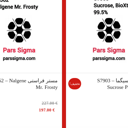
ساکاروز سیگما S7903 –
مستر فراستی  Nalgene
تخفیف!
Mr. Frosty
Sucrose P
مت
قیمت
227.00
€
لی
اصلی
197.00
€
227.00 €
166.00 €
.
بود.
قیمت