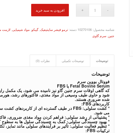
افزودن به سبد خرید
شناسه محصول:
10270106
دسته:
ترمو فیشر ساینتیفیک
,
گیبکو
,
مواد شیمیایی
,
لازمت م
جنین
,
سرم گاوی
توضیحات
توضیحات تکمیلی
نظرات (0)
توضیحات
فووتال بووین سرم
Fetal Bovine Serum یا FBS
که گاهی اوقات سرم جنین گاو نیز نامیده می شود، یک مکمل را
شود و حاوی طیف وسیعی از مواد مغذی، فاکتورهای رشد، هورمو
شده ضروری هستند.
کاربردهای FBS:
* کشت سلولی: FBS در طیف گسترده ای از کاربردها
می شود.
* پشتیبانی از رشد سلولی: فراهم کردن مواد مغذی ضروری، فاکتو
* بهبود چسبندگی سلولی: کمک به چسبندگی سلول ها به سطوح 
* تنظیم فعالیت سلولی: تأثیر بر فرآیندهای سلولی مانند تمایز، تکثیر
ترکیبات FBS: