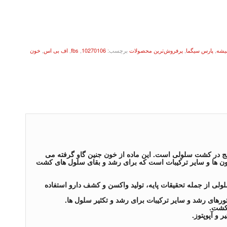
یشه
,
پارس سیگما
,
پرفروش‌ترین محصولات
برچسب:
10270106
,
fbs
,
اف بی اس
,
خون
یج در کشت سلولی است. این ماده از خون جنین گاو گرفته می
ن ها و سایر ترکیبات است که برای رشد و بقای سلول های کشت
ی کشت سلولی از جمله تحقیقات پایه، تولید واکسن و کشف دارو استفاده
رهای رشد و سایر ترکیبات برای رشد و تکثیر سلول ها.
کشت.
 و آپوپتوز.