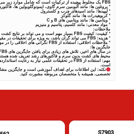
FBS یک مخلوط پیچیده از ترکیبات است که شامل موارد زیر می باشد:
* پروتئین ها: مانند آلبومین سرم گاوی، ایمونوگلوبولین ها، فاکتو
* لیپیدها: مانند اسیدهای چرب و کلسترول
* کربوهیدرات ها: مانند گلوکز
* ویتامین ها: مانند ویتامین های B و C
* مواد معدنی: مانند کلسیم، پتاسیم و منیزیم
ملاحظات:
* کیفیت: کیفیت FBS بسیار مهم است و می تواند بر نتایج کشت سلولی تأثیر بگذارد.
* هزینه: FBS می تواند گران باشد، به ویژه برای تحقیقات در مقیاس بزرگ.
* ملاحظات اخلاقی: استفاده از FBS نگرانی های اخلاقی را در مورد رفاه حیوانات مطرح می کند.
جایگزین ها:
محیط های کشت بدون سرم و فاکتورهای رشد تعریف شده هستند
مهم: استفاده از FBS در تحقیقات علمی نیاز به رعا
است.
نکته: این اطلاعات برای اهداف آموزشی است و جایگزین مشاو
تخصصی، همیشه با متخصصان مربوطه مشورت کنید.