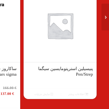
پتاسیم کلراید سیگما
P5405 – potassium
chloride
پنیسیلین استرپتومایسین سیگما
ars sigma
Pen/Strep
قی
166.00
€
اص
137.00
€
اطلاعات بیشتر
نمایش جزئیات
بود
قیمت