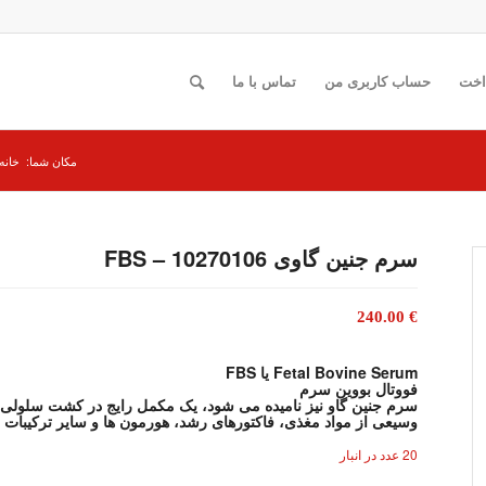
اخت
حساب کاربری من
تماس با ما
مکان شما:
خانه
سرم جنین گاوی 10270106 – FBS
240.00
€
Fetal Bovine Serum یا FBS
فووتال بووین سرم
سرم جنین گاو نیز نامیده می شود، یک مکمل رایج در کشت سلولی 
وسیعی از مواد مغذی، فاکتورهای رشد، هورمون ها و سایر ترکیب
20 عدد در انبار