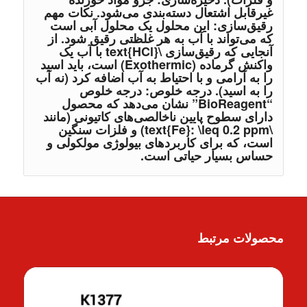
غیرقابل اشتعال دسته‌بندی می‌شود. نکات مهم
رقیق‌سازی: این محلول یک محلول آبی است
که می‌تواند با آب به هر غلظتی رقیق شود. از
آنجایی که رقیق‌سازی \text{HCl} با آب یک
واکنش گرماده (Exothermic) است، باید اسید
را به آرامی و با احتیاط به آب اضافه کرد (نه آب
را به اسید). درجه خلوص: درجه خلوص
“BioReagent” نشان می‌دهد که محصول
دارای سطوح پایین ناخالصی‌های کاتیونی (مانند
\text{Fe}: \leq 0.2 ppm) و فلزات سنگین
است، که برای کاربردهای بیولوژی مولکولی و
حساس بسیار حیاتی است.
محصولات مرتبط