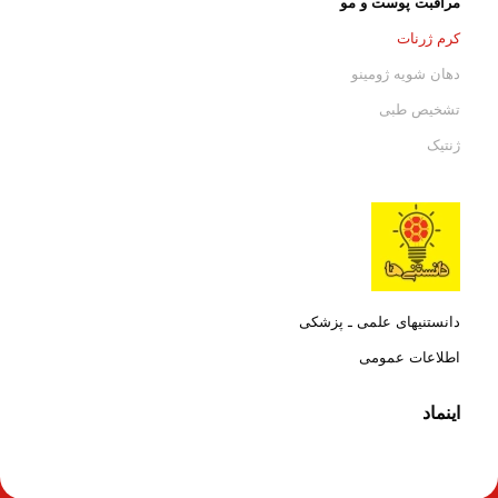
مراقبت پوست و مو
کرم ژرنات
دهان شویه ژومینو
تشخیص طبی
ژنتیک
دانستنیهای علمی ـ پزشکی
اطلاعات عمومی
اینماد