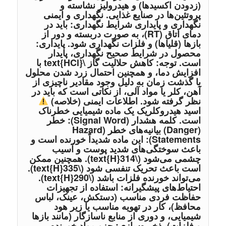
(زدودن اکسیدها) و هیدرولیز نشاسته و
پروتئین‌ها در صنایع غذایی. نگهداری و ایمنی
نگهداری و پایداری شرایط نگهداری: باید در
دمای اتاق (RT)، به صورت دربسته و دور از
بازها (قلیاها) و فلزات نگهداری شود. پایداری:
محصول در شرایط صحیح نگهداری، پایدار
است. توجه: کاهش حلالیت گاز \text{HCl} با
افزایش دما، و همچنین احتمال زرد شدن محلول
با گذشت زمان به دلیل وجود مقادیر ناچیزی از
آهن، کلر یا مواد آلی، از نکاتی است که باید در
نظر گرفته شود. اطلاعات ایمنی (خلاصه)
اسید هیدروکلریک یک ماده شیمیایی خطرناک
است. کلمه هشدار (Signal Word): خطر
(Danger) بیانیه‌های خطر (Hazard
Statements): این ماده شدیداً خورنده است و
باعث سوختگی‌های شدید پوست و آسیب
چشمی می‌شود (\text{H}314). همچنین ممکن
است باعث تحریک تنفسی شود (\text{H}335).
می‌تواند خورنده فلزات باشد (\text{H}290).
احتیاط‌های پیشگیرانه: استفاده از تجهیزات
حفاظت فردی مناسب (دستکش، عینک، لباس
محافظ)، کار در تهویه مناسب یا زیر هود
شیمیایی، و دوری از منابع ناسازگار (مانند بازها
و فلزات). ذخیره‌سازی: جزو مواد خورنده