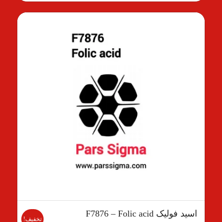
210.00 €
است.
اسید فولیک F7876 – Folic acid
تخفیف!