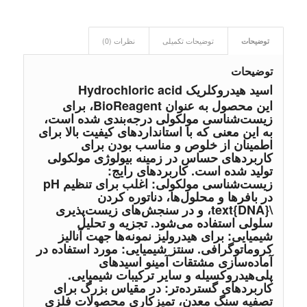
توضیحات
توضیحات تکمیلی
نظرات (0)
توضیحات
اسید هیدروکلریک Hydrochloric acid
این محصول به عنوان BioReagent، برای
زیست‌شناسی مولکولی درجه‌بندی شده است،
به این معنی که با استانداردهای کیفیت بالا برای
اطمینان از خلوص و مناسب بودن برای
کاربردهای حساس در زمینه بیولوژی مولکولی
تولید شده است. کاربردهای رایج:
زیست‌شناسی مولکولی: اغلب برای تنظیم pH
در بافرها و محلول‌ها، دناتوره کردن
\text{DNA}، و در سنجش‌های زیست‌پذیری
سلولی استفاده می‌شود. تجزیه و تحلیل
شیمیایی: برای هیدرولیز نمونه‌ها جهت آنالیز
کروماتوگرافی. سنتز شیمیایی: مورد استفاده در
آماده‌سازی مشتقات آمینو اسیدهای
پلی‌هیدروکسیله و سایر ترکیبات شیمیایی.
کاربردهای گسترده‌تر: در مقیاس بزرگ برای
تصفیه سنگ معدن، تمیزکاری محصولات فلزی