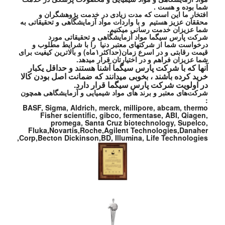
شما بوده و هست .
افتخار ما این است که مدت زیادی در خدمت پژوهشگران و
محققان عزیز هستیم و با واردات مواد آزمایشگاهی و تحقیقاتی به
شما عزیزان خدمت رسانی میکنیم.
شرکت پارس سیگما مواد آزمایشگاهی و تحقیقاتی مورد
درخواست شما از شرکتهای معتبر دنیا را با شرایط مطلوب و
قیمت رقابتی و در اسرع زمان(حداکثر۱ماه) و بالاترین کیفیت برای
شما عزیزان فراهم و در اختیارتان قرار میدهد.
آنها که با شرکت پارس سیگما آشنا هستند و حداقل یکبار
خرید کرده باشند ، بخوبی میدانند که ضمانت اصل بودن کالا
در اولویت شرکت پارس سیگما قرار دارد.
شرکت‌های معتبر و برند های مواد شیمیایی و آزمایشگاهی همچون
:
BASF, Sigma, Aldrich, merck, millipore, abcam, thermo
Fisher scientific, gibco, fermentase, ABI, Qiagen,
promega, Santa Cruz biotechnology, Supelco,
Fluka,Novartis,Roche,Agilent Technologies,Danaher
Corp,Becton Dickinson,BD, Illumina, Life Technologies,