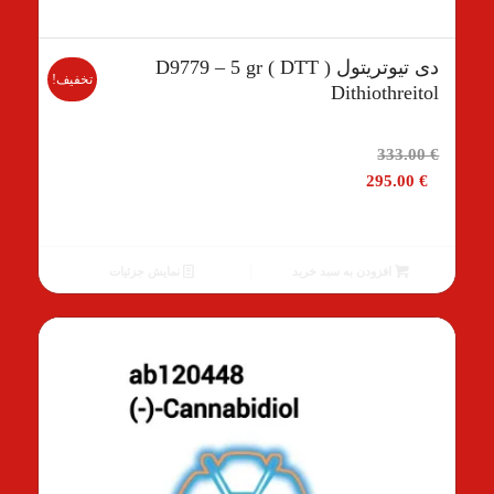
دی تیوتریتول D9779 – 5 gr ( DTT )
تخفیف!
Dithiothreitol
قیمت
333.00
€
اصلی
295.00
€
333.00 €
بود.
قیمت
فعلی
افزودن به سبد خرید
نمایش جزئیات
295.00 €
است.