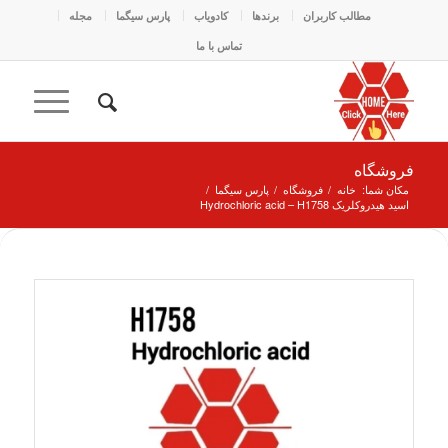
مطالب کاربران
برندها
کادو‌یاب
پارس سیگما
مجله
تماس با ما
فروشگاه
مکان شما:
خانه
/
فروشگاه
/
پارس سیگما
/
اسید هیدروکلریک Hydrochloric acid – H1758