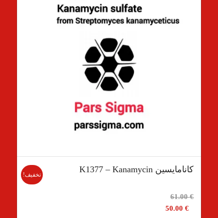
کانامایسین K1377 – Kanamycin
تخفیف!
قیمت
61.00
€
اصلی
50.00
€