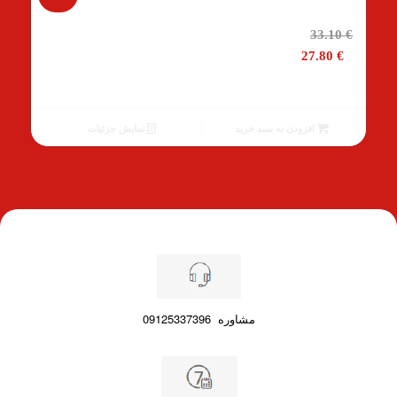
قیمت
33.10
€
اصلی
27.80
€
33.10 €
بود.
قیمت
فعلی
افزودن به سبد خرید
نمایش جزئیات
27.80 €
است.
مشاوره
09125337396