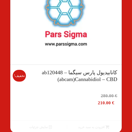
کانابیدیول پارس سیگما ab120448 –
تخفیف!
(abcam)Cannabidiol – CBD
قیمت
280.00
€
اصلی
210.00
€
280.00 €
بود.
قیمت
فعلی
افزودن به سبد خرید
نمایش جزئیات