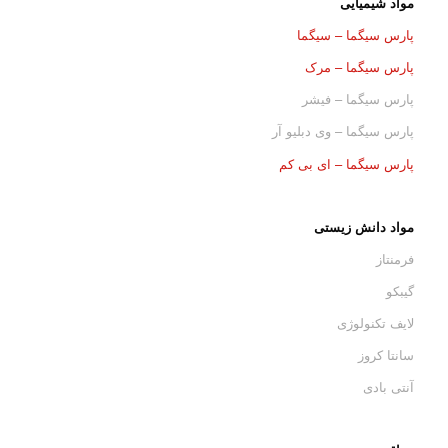
مواد شیمیایی
پارس سیگما – سیگما
پارس سیگما – مرک
پارس سیگما – فیشر
پارس سیگما – وی دبلیو آر
پارس سیگما – ای بی کم
مواد دانش زیستی
فرمنتاز
گیبکو
لایف تکنولوژی
سانتا کروز
آنتی بادی