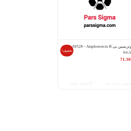
ن بی A9528 – Amphotericin B
تخفیف!
قیمت
94.
اصلی
71.3
94.50 €
بود.
ت
ی
فزودن به سبد خرید
نمایش جزئیات
71.30 €
.