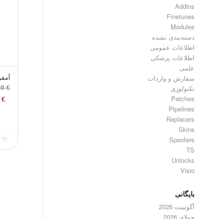
Addins
Finetunes
Modules
دسته‌بندی نشده
اطلاعات عمومی
اطلاعات پزشکی
علمی
سفارش و واردات
آمفوتریسی
50
€
تکنولوژی
Patches
0
€
Pipelines
Replacers
قیم
Skins
فعل
Spoofers
ا
TS
Unlocks
است
Visio
بایگانی
آگوست 2026
جولای 2026