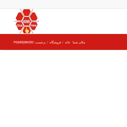
مکان شما:
خانه
/
فروشگاه
/
برچسب: PSA9528K050