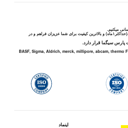
انی میکنیم.
شرکت پارس سیگما مواد آزمایشگاهی و تحقیقاتی مورد درخواست شما از شرکتهای معتبر دنیا را با شرایط مطلوب و قیمت رقابتی و در اسرع زمان(حداکثر۱ماه) و بالاترین کیفیت برای شما عزیزان فراهم و در
 پارس سیگما قرار دارد.
BASF, Sigma, Aldrich, merck, millipore, abcam, thermo F
اینماد