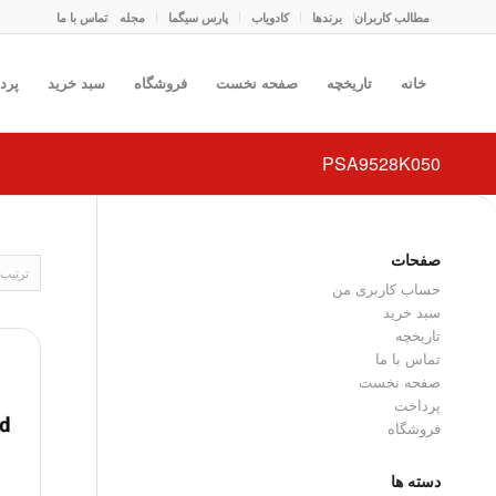
مطالب کاربران
برندها
کادو‌یاب
پارس سیگما
مجله
تماس با ما
خانه
تاریخچه
صفحه نخست
فروشگاه
سبد خرید
پرد
PSA9528K050
صفحات
ترتیب
حساب کاربری من
سبد خرید
تاریخچه
تماس با ما
صفحه نخست
پرداخت
فروشگاه
دسته ها