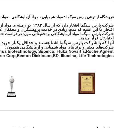
فروشگاه اینترنتی پارس سیگما : مواد شیمیایی ، مواد آزمایشگاهی ، مواد 
شرکت پارس سیگما افتخار دارد که از سال ۱۳۸۳ در زمینه ی مواد آزمایشگاهی و مواد شیمیایی و محصولات پزشکی در خدمت شما بوده و هست .
افتخار ما این است که مدت زیادی در خدمت پژوهشگران و محققان عزی
اختیارتان قرار میدهد.
آنها که با شرکت پارس سیگما آشنا هستند و حداقل یکبار خرید 
شرکت‌های معتبر و برند های مواد شیمیایی و آزمایشگاهی همچون :
 Cruz biotechnology, Supelco, Fluka,Novartis,Roche,Agilent
r Corp,Becton Dickinson,BD, Illumina, Life Technologies,