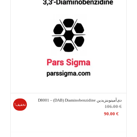
دی‌آمینوبنزیدین D8001 – (DAB) Diaminobenzidine
تخفیف!
قیمت
106.00
€
اصلی
90.00
€
106.00 €
بود.
قیمت