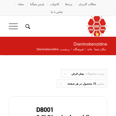
مطالب کاربران
برندها
کادو‌یاب
پارس سیگما
مجله
تماس با ما
Diaminobenzidine
مکان شما:
خانه
/
فروشگاه
/
برچسب: Diaminobenzidine
ترتیب محصولات:
پیش فرض
نمایش
15 محصول در هر صفحه