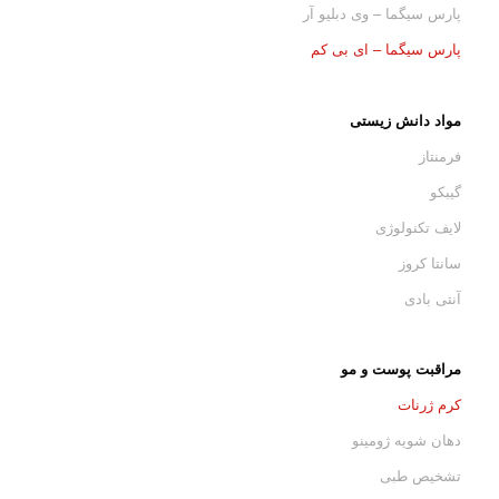
پارس سیگما – وی دبلیو آر
پارس سیگما – ای بی کم
مواد دانش زیستی
فرمنتاز
گیبکو
لایف تکنولوژی
سانتا کروز
آنتی بادی
مراقبت پوست و مو
کرم ژرنات
دهان شویه ژومینو
تشخیص طبی