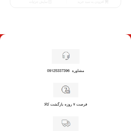
فعلی
افزودن به سبد خرید
نمایش جزئیات
90.00 €
است.
مشاوره
09125337396
فرصت ۷ روزه بازگشت کالا