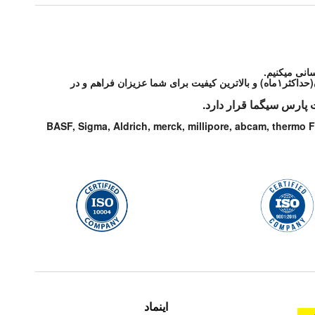
انی میکنیم.
شرکت پارس سیگما مواد آزمایشگاهی و تحقیقاتی مورد درخواست شما از شرکتهای معتبر دنیا را با شرایط مطلوب و قیمت رقابتی و در اسرع زمان(حداکثر۱ماه) و بالاترین کیفیت برای شما عزیزان فراهم و در
 پارس سیگما قرار دارد.
BASF, Sigma, Aldrich, merck, millipore, abcam, thermo F
اینماد