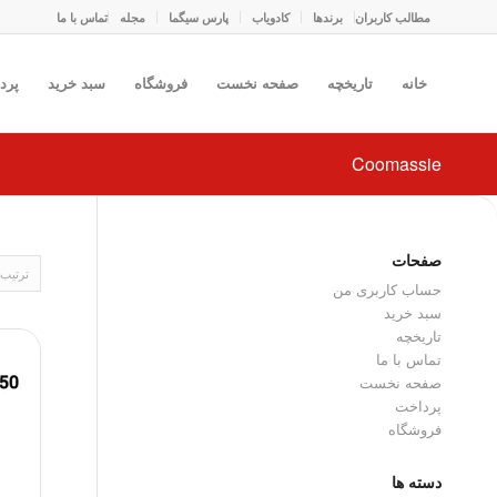
مطالب کاربران
برندها
کادو‌یاب
پارس سیگما
مجله
تماس با ما
خانه
تاریخچه
صفحه نخست
فروشگاه
سبد خرید
پرد
Coomassie
صفحات
ترتیب
حساب کاربری من
سبد خرید
تاریخچه
تماس با ما
صفحه نخست
پرداخت
فروشگاه
دسته ها