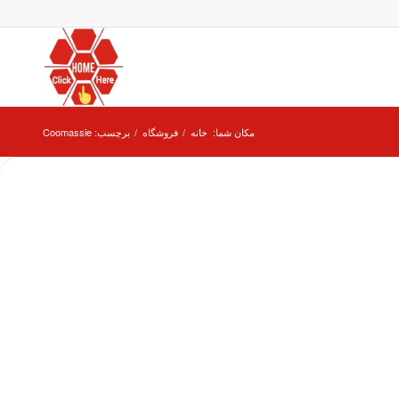
مکان شما:
خانه
/
فروشگاه
/
برچسب: Coomassie