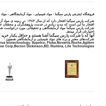
فروشگاه اینترنتی پارس سیگما : مواد شیمیایی ، مواد آزمایشگاهی ، مواد 
شرکت پارس سیگما افتخار دارد که از سال ۱۳۸۳ در زمینه ی مواد آزمایشگاهی و مواد شیمیایی و محصولات پزشکی در خدمت شما بوده و هست .
افتخار ما این است که مدت زیادی در خدمت پژوهشگران و محققان عزی
اختیارتان قرار میدهد.
آنها که با شرکت پارس سیگما آشنا هستند و حداقل یکبار خرید 
شرکت‌های معتبر و برند های مواد شیمیایی و آزمایشگاهی همچون :
 Cruz biotechnology, Supelco, Fluka,Novartis,Roche,Agilent
r Corp,Becton Dickinson,BD, Illumina, Life Technologies,