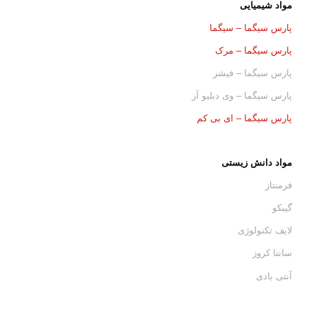
مواد شیمیایی
پارس سیگما – سیگما
پارس سیگما – مرک
پارس سیگما – فیشر
پارس سیگما – وی دبلیو آر
پارس سیگما – ای بی کم
مواد دانش زیستی
فرمنتاز
گیبکو
لایف تکنولوژی
سانتا کروز
آنتی بادی