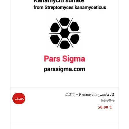
کانامایسین K1377 – Kanamycin
تخفیف!
قیمت
61.00
€
اصلی
50.00
€
61.00 €
بود.
قیمت