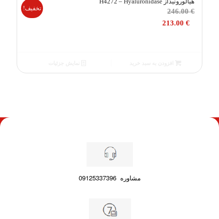
هیالورونیداز H4272 – Hyaluronidase
تخفیف!
قیمت
246.00
€
اصلی
213.00
€
246.00 €
بود.
قیمت
فعلی
افزودن به سبد خرید
نمایش جزئیات
213.00 €
است.
مشاوره
09125337396