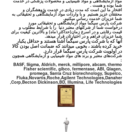
مواد آزمایشگاهی و مواد شیمیایی و محصولات پزشکی در خدمت
شما بوده و هست .
افتخار ما این است که مدت زیادی در خدمت پژوهشگران و
محققان عزیز هستیم و با واردات مواد آزمایشگاهی و تحقیقاتی به
شما عزیزان خدمت رسانی میکنیم.
شرکت پارس سیگما مواد آزمایشگاهی و تحقیقاتی مورد
درخواست شما از شرکتهای معتبر دنیا را با شرایط مطلوب و
قیمت رقابتی و در اسرع زمان(حداکثر۱ماه) و بالاترین کیفیت برای
شما عزیزان فراهم و در اختیارتان قرار میدهد.
آنها که با شرکت پارس سیگما آشنا هستند و حداقل یکبار
خرید کرده باشند ، بخوبی میدانند که ضمانت اصل بودن کالا
در اولویت شرکت پارس سیگما قرار دارد.
شرکت‌های معتبر و برند های مواد شیمیایی و آزمایشگاهی همچون
:
BASF, Sigma, Aldrich, merck, millipore, abcam, thermo
Fisher scientific, gibco, fermentase, ABI, Qiagen,
promega, Santa Cruz biotechnology, Supelco,
Fluka,Novartis,Roche,Agilent Technologies,Danaher
Corp,Becton Dickinson,BD, Illumina, Life Technologies,