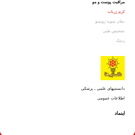
مراقبت پوست و مو
کرم ژرنات
دهان شویه ژومینو
تشخیص طبی
ژنتیک
دانستنیهای علمی ـ پزشکی
اطلاعات عمومی
اینماد