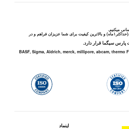
انی میکنیم.
شرکت پارس سیگما مواد آزمایشگاهی و تحقیقاتی مورد درخواست شما از شرکتهای معتبر دنیا را با شرایط مطلوب و قیمت رقابتی و در اسرع زمان(حداکثر۱ماه) و بالاترین کیفیت برای شما عزیزان فراهم و در
 پارس سیگما قرار دارد.
BASF, Sigma, Aldrich, merck, millipore, abcam, thermo F
اینماد