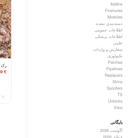
Addins
Finetunes
Modules
دسته‌بندی نشده
اطلاعات عمومی
اطلاعات پزشکی
علمی
سفارش و واردات
تکنولوژی
Patches
رک م
Pipelines
00
€
Replacers
Skins
Spoofers
TS
ا
Unlocks
Visio
بایگانی
آگوست 2026
جولای 2026