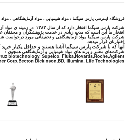
فروشگاه اینترنتی پارس سیگما : مواد شیمیایی ، مواد آزمایشگاهی ، مواد 
شرکت پارس سیگما افتخار دارد که از سال ۱۳۸۳ در زمینه ی مواد آزمایشگاهی و مواد شیمیایی و محصولات پزشکی در خدمت شما بوده و هست .
افتخار ما این است که مدت زیادی در خدمت پژوهشگران و محققان عزی
اختیارتان قرار میدهد.
آنها که با شرکت پارس سیگما آشنا هستند و حداقل یکبار خرید 
شرکت‌های معتبر و برند های مواد شیمیایی و آزمایشگاهی همچون :
 Cruz biotechnology, Supelco, Fluka,Novartis,Roche,Agilent
r Corp,Becton Dickinson,BD, Illumina, Life Technologies,