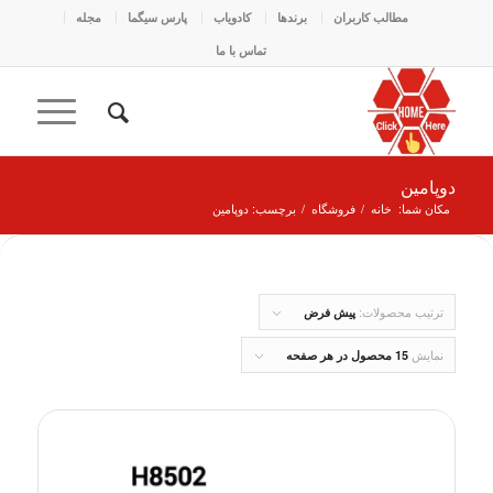
مطالب کاربران
برندها
کادو‌یاب
پارس سیگما
مجله
تماس با ما
دوپامین
مکان شما:
خانه
/
فروشگاه
/
برچسب: دوپامین
ترتیب محصولات:
پیش فرض
نمایش
15 محصول در هر صفحه