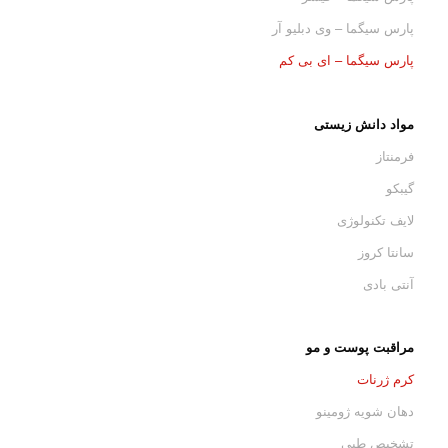
پارس سیگما – وی دبلیو آر
پارس سیگما – ای بی کم
مواد دانش زیستی
فرمنتاز
گیبکو
لایف تکنولوژی
سانتا کروز
آنتی بادی
مراقبت پوست و مو
کرم ژرنات
دهان شویه ژومینو
تشخیص طبی