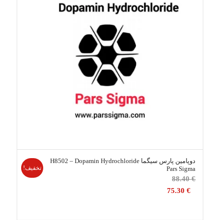
دوپامین پارس سیگما H8502 – Dopamin Hydrochloride
تخفیف!
Pars Sigma
قیمت
88.40
€
اصلی
75.30
€
88.40 €
بود.
قیمت