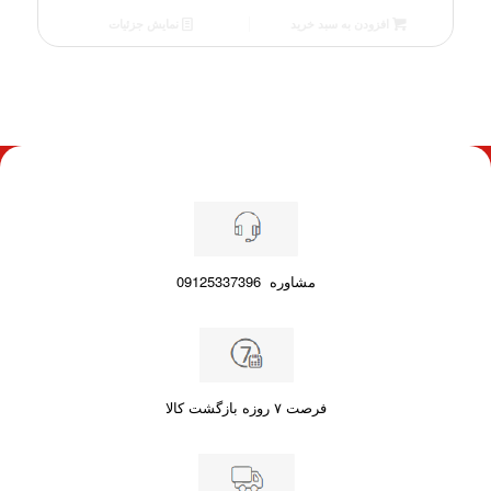
فعلی
افزودن به سبد خرید
نمایش جزئیات
75.30 €
است.
مشاوره
09125337396
فرصت ۷ روزه بازگشت کالا