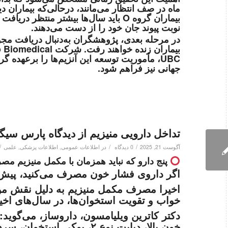
بیماران گروه O باید سال‌ها بیشتر منتظ
نوبت پیوند جان خود را از دست می‌دهند.
در مرحله بعدی، پژوهشگران به‌دنبال دریافت مجوز
UBC، مأموریت توسعه این آنزیم‌ها را برعهده گر
جهانی نیز فراهم شود.
تداخل دارویی منیزیم از دیدگاه پارس سیگ
/
/
/
آگوست 21, 2025
0 دیدگاه
در
اطلاعات عمومی
,
اطلاعات پزشکی
,
علمی
پنج دارو که نباید همزمان با مکمل
منیزیم
مصرف
اگر داروی فشار خون مصرف می‌کنید، پیش
اخیرا مصرف مکمل
منیزیم
به دلیل نقش مو
خواب و تقویت استخوان‌ها، در سال‌های اخی
دکتر کاترین ویلیامسون، داروساز، می‌گوید
خون بالا، دیابت نوع ۲، پوک