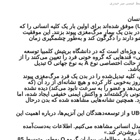
سط
عیسی میر حیدری
تیمی از پژوهشگران دانشگاه بریتیش کلمبیا (UBC) موفق شده‌اند برای اولین بار یک کلیه انسانی را که
هانی O تبدیل شده بود، در بدن یک بیمار مرگ‌مغزی پیوند بزنند. این موفقیت
عضو دارند را دگرگون کند و به‌طور چشمگیری زمان
ی ویژه‌ای است که در دانشگاه بریتیش کلمبیا توسعه
ولی» قندهایی که گروه خونی فرد را تعیین می‌کنند را از
سطح رگ‌های خونی جدا می‌کنند. در نتیجه، کلیه از حالت اختصاصی نوع A به نوع جهانی O تبدیل
اشد.
 کلیه تبدیل‌شده را در بدن یک فرد مرگ‌مغزی پیوند
روز به‌خوبی کار کرده و هیچ نشانه‌ای از رد آن (که
می‌دهد و عضو را به سرعت نابود می‌کند) دیده نشده
 بازگشته‌اند و واکنش ایمنی خفیفی ایجاد شده، اما
د. همچنین نشانه‌هایی مشاهده شده که بدن درحال
دکتر «استیون ویدرز»، استاد برجسته شیمی در UBC و از توسعه‌دهندگان این آنزیم‌ها، درباره اهمیت این
دل انسانی مشاهده می‌کنیم. اطلاعات به‌دست‌آمده
ها روشن‌تر کند.»
اهمیت این تحقیق زمانی مشخص می‌شود که بدانیم طبق مطالعات، بیماران گروه O به‌طور متوسط 85