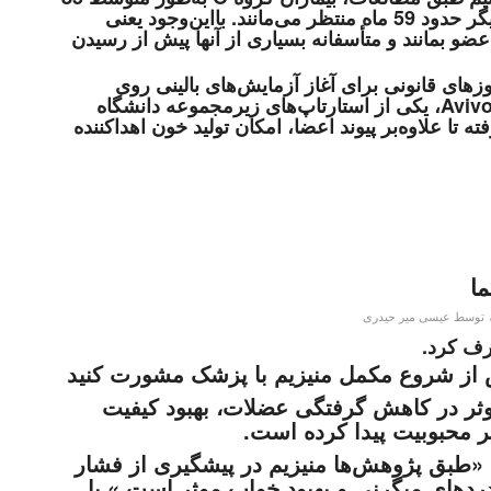
ماه در صف انتظار می‌مانند، درحالی‌که بیماران دیگر حدود 59 ماه منتظر می‌مانند. بااین‌وجود یعنی
ر دریافت عضو بمانند و متأسفانه بسیاری از آنها پیش از رسیدن
های قانونی برای آغاز آزمایش‌های بالینی روی
بیماران زنده خواهند رفت. شرکت Avivo Biomedical، یکی از استارتاپ‌های زیرمجموعه دانشگاه
فته تا علاوه‌بر پیوند اعضا، امکان تولید خون اهداکننده
ما
توسط
عیسی میر حیدری
 کرد.
 از شروع مکمل منیزیم با پزشک مشورت کنید
ثر در کاهش گرفتگی عضلات، بهبود کیفیت
ر محبوبیت پیدا کرده است.
: «طبق پژوهش‌ها منیزیم در پیشگیری از فشار
ی استخوان، سردردهای میگرنی و بهبود خواب موثر است.» با