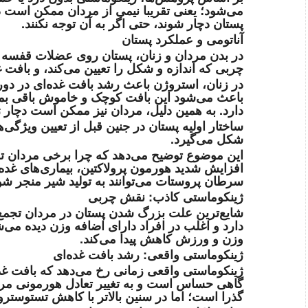
می‌شود؛ یعنی تقریبا نیمی از مردان ممکن است د
پستان دچار شوند، حتی اگر به آن توجه نکنند.
آناتومی و عملکرد پستان
در بدن مردان و زنان، پستان روی عضلات قفسه 
چربی که اندازه و شکل را تعیین می‌کند، و بافت 
در زنان، استروژن باعث رشد بافت غده‌ای در دور
باعث می‌شود این بافت کوچک و خاموش باقی بماند
دارد. به همین دلیل، مردان نیز ممکن است دچار ژ
ساختار اولیه پستان در جنین قبل از تعیین ویژگی
شکل می‌گیرد.
این موضوع توضیح می‌دهد که چرا برخی مردان تح
افزایش شدید هورمون پرولاکتین، بیماری‌های غده 
سرطان پروستات می‌توانند به تولید شیر منجر شو
ژینکوماستی کاذب: نقش چربی
شایع‌ترین علت بزرگ شدن پستان در مردان تجمع 
دارد و اغلب در افراد دارای اضافه وزن دیده می‌
وزن و ورزش کاهش پیدا می‌کند.
ژینکوماستی واقعی: رشد بافت غده‌ای
ژینکوماستی واقعی زمانی رخ می‌دهد که بافت غده
گاهی حساس است و به تغییر تعادل هورمونی مربو
گذرا است؛ اما در سنین بالاتر با کاهش تستوست