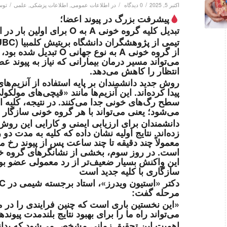
/
/
/
اکتبر 5, 2025
0 دیدگاه
در
اطلاعات عمومی
,
اطلاعات پزشکی
,
علمی
تو
پیشرفت بزرگ در پیوند اعضا؛
تبدیل کلیه گروه خونی A به O برای اولین بار در انسان
از گروه خونی A به نوع ج
می‌تواند مسیر درمان بیمارانی که نیاز به پیوند 
انتظار را کاهش می‌دهد.
روش جدید دانشمندان بر پایه استفاده از آنزیم‌ها
پیدا کرده‌اند. این آنزیم‌ها مانند «قیچی‌های مولک
می‌شود؛ یعنی می‌تواند با هر گروه خونی سازگار ب
دانشمندان برای ارزیابی ایمنی و کارایی این روش،
زده‌اند. نتایج اولیه نشان داده که کلیه به مدت دو 
معمولاً چند دقیقه تا چند ساعت پس از پیوند رخ 
است. در روز سوم، بخشی از نشانگرهای گروه خونی
این واکنش بسیار ضعیف‌تر از رد معمولی عضو بو
سازگاری با کلیه جدید است
مرحله گفت:
«این نخستین باری است که چنین فرایندی را در م
می‌تواند راه ما را برای بهبود نتایج بلندمدت پیوند