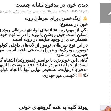
دیدن خون در مدفوع نشانه چیست
/
/
/
اکتبر 21, 2025
0 دیدگاه
در
اطلاعات عمومی
,
اطلاعات پزشکی
,
علمی
تو
زنگ خطری برای سرطان روده
خون در مدفوع!
یکی از مهم‌ترین نشانه‌های اولیه‌ی سرطان روده‌
ممکن است خون روشن یا تیره را در مدفوع خود مش
هشدار جدی از وجود ضایعه در روده است.
در این نوع سرطان، تومور از لایه‌های داخلی کولو
تومور، مویرگ‌ها و عروق سطحی ناحیه آسیب می‌ب
خونریزی می‌شود.
گاهی این خونریزی با بواسیر (هموروئید) اشتباه 
است از جمله تغییر در عادات دفع، یبوست یا اس
مدفوع. درنهایت، تشخیص نهایی تنها با انجام کول
✍
: عیسی میر حیدری
پیوند کلیه به همه گروههای خونی