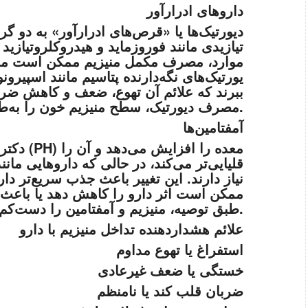
داروهای ادرارآور
دیورتیک‌ها یا «قرص‌های ادرارآور» به دو گ
تیازیدی مانند فوروزماید و هیدروکلروتیازی
موارد، مصرف مکمل منیزیم ممکن است مفید
یورتیک‌های نگه‌دارنده پتاسیم مانند اسپیرون
ببرند که علائم آن تهوع، ضعف و کاهش ض
مصرف دیورتیک، سطح منیزیم خون را به‌طور منظم و با مشورت پزشک بررسی کنید.
آمفتامین‌ها
دکتر ویل
قلیایی‌تر می‌کند، در حالی که داروهایی مان
نیاز دارند. این تغییر باعث جذب سریع‌تر 
ممکن است اثر دارو را کاهش دهد یا باعث ت
طبق توصیه، منیزیم و آمفتامین را دست‌کم با چند ساعت فاصله مصرف کنید.
علائم هشداردهنده تداخل منیزیم با دارو
استفراغ یا تهوع مداوم
خستگی یا ضعف غیرعادی
ضربان قلب کند یا نامنظم