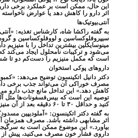
این حال، ممکن است بر عملکرد برخی دارو
اثر دارو را کاهش دهد یا عوارض ناخواسته ای
آنتی‌بیوتیک‌ها
به گفته راکشا شاه، کارشناس تغذیه: «آنتی‌ب
سیپروفلوکساسین و لووفلوکساسین و گروه ت
مینوسایکلین بیشترین تداخل را با منیزیم دار
می‌شود و ترکیبات نامحلول ایجاد می‌کند ک
است که مکمل منیزیم را دست‌کم دو تا شش 
داروهای پوکی استخوان
دکتر دانیل اتکینسون توضیح می‌دهد: «کمبو
مصرف خوراکی آن می‌تواند جذب برخی داروه
کاهش دهد.» این تداخل مانع جذب دارو می
توصیه این است که بیس‌فسفونات‌ها مثل آل
کنید و حداقل ۳۰ تا ۶۰ دقیقه بعد از آن منیزیم یا آنتی‌اسید حاوی منیزیم نخورید.
به گفته دکتر اتکینسون: «آملودیپین مسدودک
اثر مشابهی داشته باشد. مصرف همزمان آن
بیاورد.» این موضوع ممکن است به سرگیجه،
داروی فشار خون مصرف می‌کنید، پیش از 