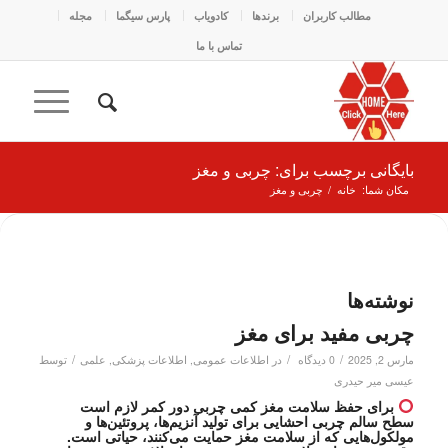
مطالب کاربران
برندها
کادو‌یاب
پارس سیگما
مجله
تماس با ما
بایگانی برچسب برای: چربی و مغز
مکان شما:
خانه
/
چربی و مغز
نوشته‌ها
چربی مفید برای مغز
/
/
/
مارس 2, 2025
0 دیدگاه
در
اطلاعات عمومی
,
اطلاعات پزشکی
,
علمی
توسط
عیسی میر حیدری
برای حفظ سلامت مغز کمی چربی دور کمر لازم است
سطح سالم چربی احشایی برای تولید آنزیم‌ها، پروتئین‌ها و
مولکول‌هایی که از سلامت مغز حمایت می‌کنند، حیاتی است.