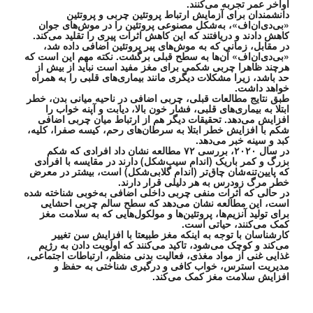
اواخر عمر تجربه می‌کنند.
دانشمندان برای آزمایش ارتباط پروتئین چربی و پروتئین
«بی‌دی‌ان‌اف»، به‌شکل مصنوعی پروتئین را در موش‌های جوان
کاهش دادند و دریافتند که این کاهش اثرات پیری را تقلید می‌کند.
در مقابل، زمانی که به موش‌های پیر پروتئین اضافی داده شد،
«بی‌دی‌ان‌اف» آن‌ها به سطح قبلی برگشت. نکته مهم این است که
هرچند ظاهرا چربی شکمی برای مغز مفید است نباید از بیش از
حد باشد، زیرا مشکلات دیگری مانند بیماری‌های قلبی را به همراه
خواهد داشت.
طبق نتایج مطالعات قبلی، چربی اضافی در ناحیه میانی بدن، خطر
ابتلا به بیماری‌های قلبی، فشار خون بالا، دیابت و آپنه خواب را
افزایش می‌دهد. تحقیقات دیگر هم از ارتباط میان چربی اضافی
شکم با افزایش خطر ابتلا به سرطان‌های رحم، کیسه صفرا، کلیه،
کبد و سینه خبر می‌دهد.
در سال ۲۰۲۰، بررسی ۷۲ مطالعه نشان داد افرادی که شکم
بزرگ و کمر باریک (اندام سیب‌شکل) دارند در مقایسه با افرادی
که پایین‌تنه‌شان چاق‌تر (اندام گلابی‌شکل) است، بیشتر در معرض
خطر مرگ زودرس به هر دلیلی قرار دارند.
در حالی که اثرات منفی چربی داخلی اضافی به‌خوبی شناخته شده
است، این مطالعه نشان می‌دهد که سطح سالم چربی احشایی
برای تولید آنزیم‌ها، پروتئین‌ها و مولکول‌هایی که به سلامت مغز
کمک می‌کنند، حیاتی است.
کارشناسان با توجه به اینکه مغز طبیعتا با افزایش سن تغییر
می‌کند و کوچک می‌شود، تاکید می‌کنند که اولویت دادن به رژیم
غذایی غنی از مواد مغذی، فعالیت بدنی منظم، ارتباطات اجتماعی،
مدیریت استرس، خواب کافی و درگیری شناختی به حفظ و
افزایش سلامت مغز کمک می‌کند.