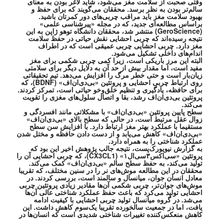
وقتی صحبت از سلامت مغز می‌شود، شاید لاغر بودن به معنای
سالم‌تر بودن به نظر برسد. محققان می‌گویند که برای حفظ و
بهبود سلامت مغز باید مراقب چربی‌های دور کمرتان باشید.
براساس مطالعه‌ای جدید، که در مجله «پیرشناسی علمی»‌
(GeroScience) منتشر شد، محققان دانشگاه توهو ژاپن به این
نتیجه رسیده‌اند که چربی احشایی نقش حیاتی در حفظ سلامت
مغز دارد. چربی احشایی چربی عمیقی است که در اطراف
اندام‌های داخلی تشکیل می‌شود.
البته این مرز باریکی است، زیرا کمی چربی شکمی برای مغز
مفید است، اما مقدار بیش از حد آن به دلایل دیگر برای سلامتی
زیان‌بار است و حتی خطر مرگ را افزایش می‌دهد. تیم تحقیقاتی
روی ارتباط چربی احشایی و پروتئین «بی‌دی‌ان‌اف» (‌BDNF)، که
برای حافظه، یادگیری و تنظیم خلق‌وخو حیاتی است، تمرکز کردند.
پروتئین بی‌دی‌ان‌اف رشد، بقا و اتصال سلول‌های مغزی را تقویت
می‌کند.
سطح پایین پروتئین «بی‌دی‌ان‌اف» با مشکلاتی مانند افسردگی و
زوال عقل مرتبط است، در حالی که سطح بالای «بی‌دی‌ان‌اف»
مستقیما با عملکرد بهتر مغز ارتباط دارد. با افزایش سن سطح
«بی‌دی‌ان‌اف» کاهش می‌یابد و از دست دادن حافظه و مختل شدن
عملکرد شناختی را به همراه دارد.
به گزارش نیویورک‌پست،‌ نتیجه جالب پژوهش اخیر این بود که
پروتئین «سی‌اکس۳‌سی‌ال۱» (CX3CL1)، که چربی احشایی آن را
تولید می‌کند، به حفظ سطح سالم «بی‌دی‌ان‌اف» کمک می‌کند.
محققان در این مطالعه موش‌های نر را در سنین مختلف، که تقریبا
معادل انسان جوان، میانسال و سالمند است، بررسی کردند. در
موش‌های جوان‌تر، چربی شکمی آن‌ها مقادیر زیادی پروتئین چربی
احشایی تولید می‌کرد که باعث حفظ عملکرد شناختی عالی آن‌ها
می‌شد. در گروه میانسال تولید چربی احشایی با کیفیت ادامه
یافت، اما در جمعیت سالخورده تقریبا یک‌سوم کاهش داشت. این
کاهش منعکس‌کننده تغییرات شناختی شدیدی است که انسان‌ها در