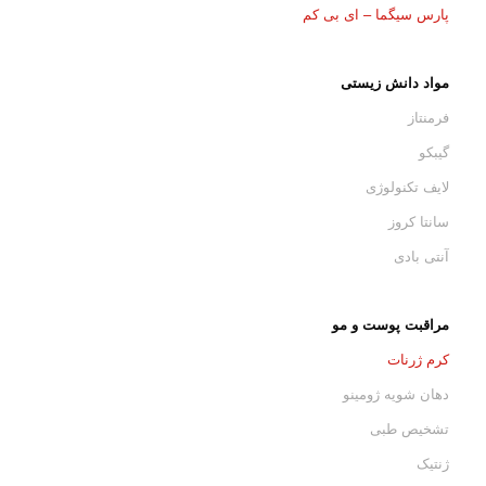
پارس سیگما – ای بی کم
مواد دانش زیستی
فرمنتاز
گیبکو
لایف تکنولوژی
سانتا کروز
آنتی بادی
مراقبت پوست و مو
کرم ژرنات
دهان شویه ژومینو
تشخیص طبی
ژنتیک