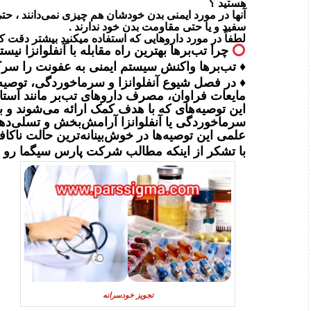
هستید ؟
آنها در مورد ایمنی بدن خودشان هم چیزی نمی‌دانند ، حت
سفید و یا حتی مقاومت بدن خود ندارند .
لطفاً در مورد داروهایی که استفاده میکنید بیشتر دقت کن
چرا تب‌برها بهترین راه مقابله با آنفلوانزا نیست
♦️ تب‌برها واکنش سیستم ایمنی به عفونت را سر
♦️ در فصل شیوع آنفلوانزا و سرماخوردگی، توصیه‌ه
مایعات فراوان، مصرف داروهای تب‌بر مانند استامی
این توصیه‌های که با هدف کمک ارائه می‌شوند و بسی
سرماخوردگی یا آنفلوانزا آرامش‌بخش و تسلی‌دهنده‌
علمی این توصیه‌ها در خوش‌بینانه‌ترین حالت ناکا
با تشکر از اینکه مطالب شرکت
پارس سیگما
رو د
تجویز خودسرانه