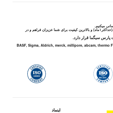
انی میکنیم.
شرکت پارس سیگما مواد آزمایشگاهی و تحقیقاتی مورد درخواست شما از شرکتهای معتبر دنیا را با شرایط مطلوب و قیمت رقابتی و در اسرع زمان(حداکثر۱ماه) و بالاترین کیفیت برای شما عزیزان فراهم و در
 پارس سیگما قرار دارد.
BASF, Sigma, Aldrich, merck, millipore, abcam, thermo F
اینماد