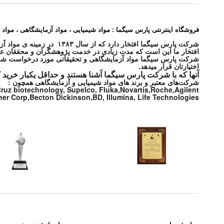
فروشگاه اینترنتی پارس سیگما : مواد شیمیایی ، مواد آزمایشگاهی ، مواد 
شرکت پارس سیگما افتخار دارد که از سال ۱۳۸۳ در زمینه ی مواد آزمایشگاهی و مواد شیمیایی و محصولات پزشکی در خدمت شما بوده و هست .
افتخار ما این است که مدت زیادی در خدمت پژوهشگران و محققان عزی
اختیارتان قرار میدهد.
آنها که با شرکت پارس سیگما آشنا هستند و حداقل یکبار خرید 
شرکت‌های معتبر و برند های مواد شیمیایی و آزمایشگاهی همچون :
 Cruz biotechnology, Supelco, Fluka,Novartis,Roche,Agilent
r Corp,Becton Dickinson,BD, Illumina, Life Technologies,