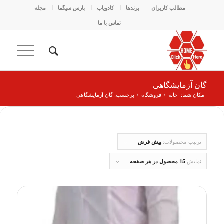
مطالب کاربران
برندها
کادو‌یاب
پارس سیگما
مجله
تماس با ما
گان آزمایشگاهی
مکان شما:
خانه
/
فروشگاه
/
برچسب: گان آزمایشگاهی
ترتیب محصولات:
پیش فرض
نمایش
15 محصول در هر صفحه