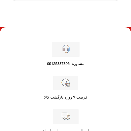
مشاوره
09125337396
فرصت ۷ روزه بازگشت کالا
ارسال سریع به سراسر ایران