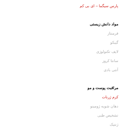
پارس سیگما – ای بی کم
مواد دانش زیستی
فرمنتاز
گیبکو
لایف تکنولوژی
سانتا کروز
آنتی بادی
مراقبت پوست و مو
کرم ژرنات
دهان شویه ژومینو
تشخیص طبی
ژنتیک