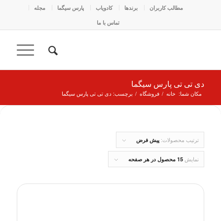
مطالب کاربران
برندها
کادو‌یاب
پارس سیگما
مجله
تماس با ما
دی تی تی پارس سیگما
مکان شما:
خانه
/
فروشگاه
/
برچسب: دی تی تی پارس سیگما
ترتیب محصولات:
پیش فرض
نمایش
15 محصول در هر صفحه