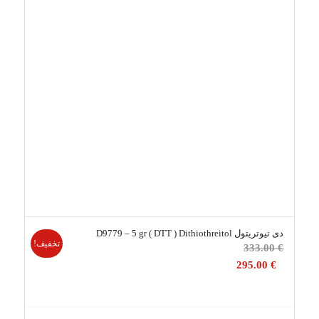
دی تیوتریتول D9779 – 5 gr ( DTT ) Dithiothreitol
تخفیف!
قیمت
333.00
€
اصلی
295.00
€
333.00 €
بود.
قیمت