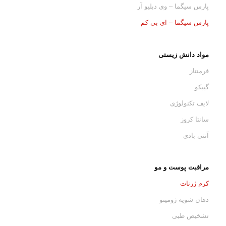
پارس سیگما – وی دبلیو آر
پارس سیگما – ای بی کم
مواد دانش زیستی
فرمنتاز
گیبکو
لایف تکنولوژی
سانتا کروز
آنتی بادی
مراقبت پوست و مو
کرم ژرنات
دهان شویه ژومینو
تشخیص طبی