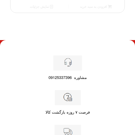
فعلی
افزودن به سبد خرید
نمایش جزئیات
75.30 €
است.
مشاوره
09125337396
فرصت ۷ روزه بازگشت کالا