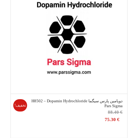
دوپامین پارس سیگما H8502 – Dopamin Hydrochloride
تخفیف!
Pars Sigma
قیمت
88.40
€
اصلی
75.30
€
88.40 €
بود.
قیمت