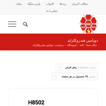
مطالب کاربران
برندها
کادو‌یاب
پارس سیگما
مجله
تماس با ما
دوپامین هیدروکلراید
مکان شما:
خانه
/
فروشگاه
/
برچسب: دوپامین هیدروکلراید
ترتیب محصولات:
پیش فرض
نمایش
15 محصول در هر صفحه