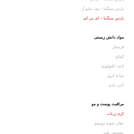
پارس سیگما – وی دبلیو آر
پارس سیگما – ای بی کم
مواد دانش زیستی
فرمنتاز
گیبکو
لایف تکنولوژی
سانتا کروز
آنتی بادی
مراقبت پوست و مو
کرم ژرنات
دهان شویه ژومینو
تشخیص طبی